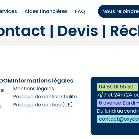
ervices
Aides financières
FAQ
Nous rejoindre
ntact | Devis | Ré
ADOM
Informations légales
04 89 01 55 50
Mentions légales
us
7j/7 et 24h/24 p
Politique de confidentialité
6 avenue Bardi 
Politique de cookies (UE)
s
Du lundi au vendr
contact@oxyco